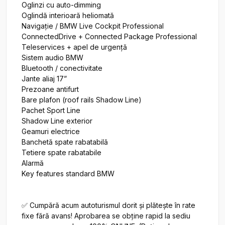
Oglinzi cu auto-dimming

Oglindă interioară heliomată

Navigație / BMW Live Cockpit Professional

ConnectedDrive + Connected Package Professional

Teleservices + apel de urgență

Sistem audio BMW

Bluetooth / conectivitate

Jante aliaj 17”

Prezoane antifurt

Bare plafon (roof rails Shadow Line)

Pachet Sport Line

Shadow Line exterior

Geamuri electrice

Banchetă spate rabatabilă

Tetiere spate rabatabile

Alarmă

Key features standard BMW

✅ Cumpără acum autoturismul dorit și plătește în rate 
fixe fără avans! Aprobarea se obține rapid la sediu 