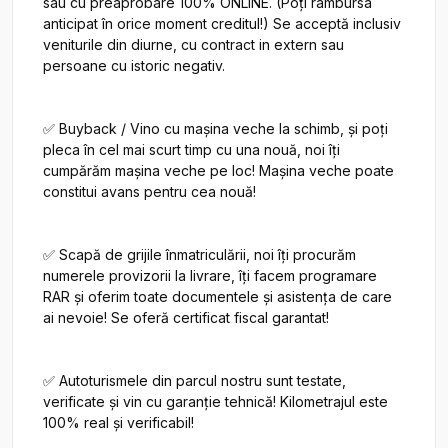
sau cu preaprobare 100% ONLINE. (Poți rambursa 
anticipat în orice moment creditul!) Se acceptă inclusiv 
veniturile din diurne, cu contract in extern sau 
persoane cu istoric negativ.

✅ Buyback / Vino cu mașina veche la schimb, și poți 
pleca în cel mai scurt timp cu una nouă, noi îți 
cumpărăm mașina veche pe loc! Mașina veche poate 
constitui avans pentru cea nouă!

✅ Scapă de grijile înmatriculării, noi îți procurăm 
numerele provizorii la livrare, îți facem programare 
RAR și oferim toate documentele și asistența de care 
ai nevoie! Se oferă certificat fiscal garantat!

✅ Autoturismele din parcul nostru sunt testate, 
verificate și vin cu garanție tehnică! Kilometrajul este 
100% real și verificabil!
