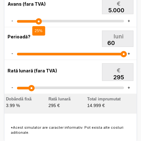
€
Avans (fara TVA)
-
+
25%
luni
Perioadă?
-
+
€
Rată lunară (fara TVA)
295
-
+
Dobândă fixă
Rată lunară
Total imprumutat
3.99 %
295 €
14.999 €
*Acest simulator are caracter informativ. Pot exista alte costuri
aditionale.