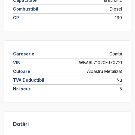
Capacitate
1995 cmc
Combustibil
Diesel
CP
190
Caroserie
Combi
VIN
WBA6L71020FJ70721
Culoare
Albastru Metalizat
TVA Deductibil
Nu
Nr locuri
5
Dotări