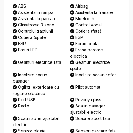
ABS
Airbag
Asistenta in rampa
Asistenta la franare
Asistenta la parcare
Bluetooth
Climatronic 3 zone
Control vocal
Controlul tractiunii
Cotiera (fata)
Cotiera (spate)
ESP
ESR
Faruri ceata
Faruri LED
Frana parcare
electrica
Geamuri electrice fata
Geamuri electrice
spate
Incalzire scaun
Incalzire scaun sofer
pasager
Oglinzi exterioare cu
Pilot automat
reglare electrica
Port USB
Privacy glass
Radio
Scaun pasager
ajustabil electric
Scaun sofer ajustabil
Scaune sport fata
electric
Senzor ploaie
Senzori parcare fata