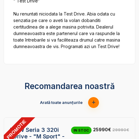
“`Test Drive“`

Nu renuntati niciodata la Test Drive. Abia odata cu 
senzatia pe care o aveti la volan dobanditi 
certitudinea de a alege masina potrivita. Dealerul 
dumneavoastra este partenerul care va raspunde la 
toate întrebarile si va faciliteaza drumul catre masina 
Recomandarea noastră
Arată toate anunțurile
PROMOTIE
20
BMW Seria 3 320i
25990€
29990€
IN STOC
xDrive - "M Sport" -