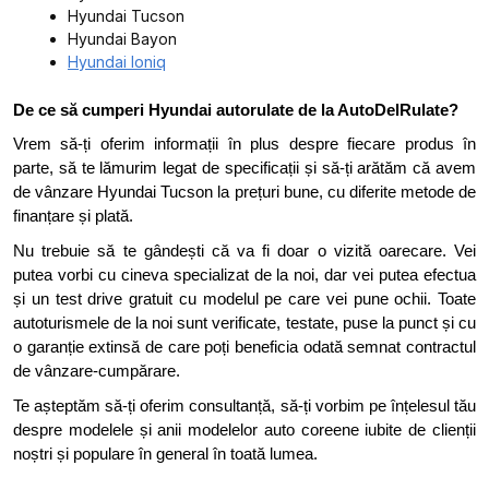
Hyundai Tucson
Hyundai Bayon
Hyundai Ioniq
De ce să cumperi Hyundai autorulate de la AutoDelRulate?
Vrem să-ți oferim informații în plus despre fiecare produs în
parte, să te lămurim legat de specificații și să-ți arătăm că avem
de vânzare Hyundai Tucson la prețuri bune, cu diferite metode de
finanțare și plată.
Nu trebuie să te gândești că va fi doar o vizită oarecare. Vei
putea vorbi cu cineva specializat de la noi, dar vei putea efectua
și un test drive gratuit cu modelul pe care vei pune ochii. Toate
autoturismele de la noi sunt verificate, testate, puse la punct și cu
o garanție extinsă de care poți beneficia odată semnat contractul
de vânzare-cumpărare.
Te așteptăm să-ți oferim consultanță, să-ți vorbim pe înțelesul tău
despre modelele și anii modelelor auto coreene iubite de clienții
noștri și populare în general în toată lumea.