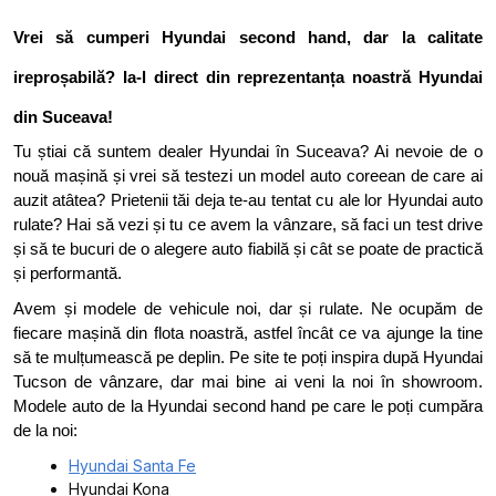
Vrei să cumperi Hyundai second hand, dar la calitate
ireproșabilă? Ia-l direct din reprezentanța noastră Hyundai
din Suceava!
Tu știai că suntem dealer Hyundai în Suceava? Ai nevoie de o
nouă mașină și vrei să testezi un model auto coreean de care ai
auzit atâtea? Prietenii tăi deja te-au tentat cu ale lor Hyundai auto
rulate? Hai să vezi și tu ce avem la vânzare, să faci un test drive
și să te bucuri de o alegere auto fiabilă și cât se poate de practică
și performantă.
Avem și modele de vehicule noi, dar și rulate. Ne ocupăm de
fiecare mașină din flota noastră, astfel încât ce va ajunge la tine
să te mulțumească pe deplin. Pe site te poți inspira după Hyundai
Tucson de vânzare, dar mai bine ai veni la noi în showroom.
Modele auto de la Hyundai second hand pe care le poți cumpăra
de la noi:
Hyundai Santa Fe
Hyundai Kona