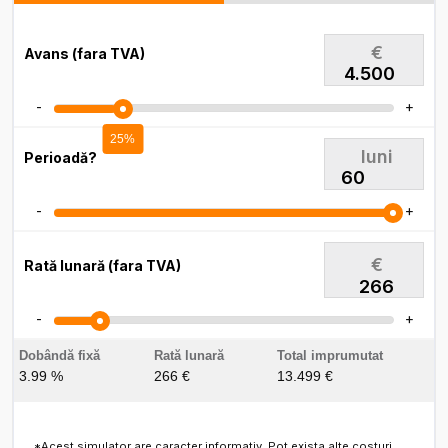
€
Avans (fara TVA)
-
+
25%
luni
Perioadă?
-
+
€
Rată lunară (fara TVA)
266
-
+
Dobândă fixă
Rată lunară
Total imprumutat
3.99 %
266 €
13.499 €
*Acest simulator are caracter informativ. Pot exista alte costuri