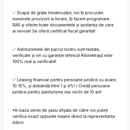
✅ Scapă de grijile înmatriculării, noi îți procurăm 
numerele provizorii la livrare, îți facem programare 
RAR și oferim toate documentele și asistența de care 
ai nevoie! Se oferă certificat fiscal garantat!

✅ Autoturismele din parcul nostru sunt testate, 
verificate și vin cu garanție tehnică! Kilometrajul este 
100% real și verificabil!

✅ Leasing financiar pentru persoane juridice cu avans 
10-15%, și dobândă între 1 și 4%! / Credit persoane 
juridice pentru autoturisme mai vechi de 10 ani!

*In baza seriei de șasiu afișata de către noi puteți 
verifica exact opțiunile mașinii direct la reprezentanta 
mărcii
