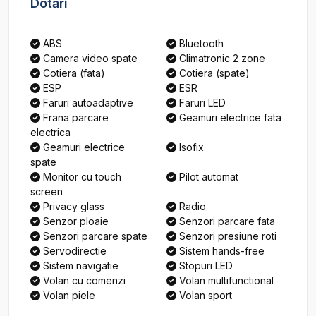
Dotări
ABS
Bluetooth
Camera video spate
Climatronic 2 zone
Cotiera (fata)
Cotiera (spate)
ESP
ESR
Faruri autoadaptive
Faruri LED
Frana parcare
Geamuri electrice fata
electrica
Geamuri electrice
Isofix
spate
Monitor cu touch
Pilot automat
screen
Privacy glass
Radio
Senzor ploaie
Senzori parcare fata
Senzori parcare spate
Senzori presiune roti
Servodirectie
Sistem hands-free
Sistem navigatie
Stopuri LED
Volan cu comenzi
Volan multifunctional
Volan piele
Volan sport