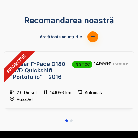
Recomandarea noastră
Arată toate anunțurile
PROMOTIE
24
Jaguar F-Pace D180
14999€
16999€
IN STOC
AWD Quickshift
"Portofolio" - 2016
2.0 Diesel
141056 km
Automata
AutoDel