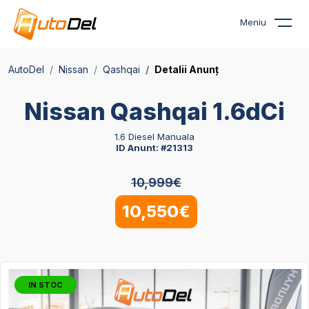
Meniu
AutoDel
Nissan
Qashqai
Detalii Anunț
Nissan Qashqai 1.6dCi
1.6 Diesel Manuala
ID Anunt: #21313
10,999€
10,550€
IN STOC