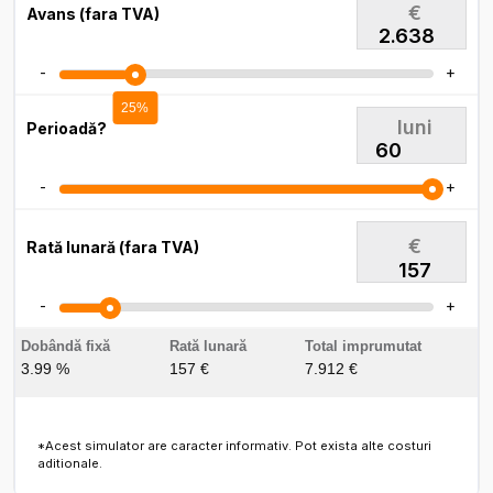
€
Avans (fara TVA)
-
+
25%
luni
Perioadă?
-
+
€
Rată lunară (fara TVA)
157
-
+
Dobândă fixă
Rată lunară
Total imprumutat
3.99 %
157 €
7.912 €
*Acest simulator are caracter informativ. Pot exista alte costuri
aditionale.