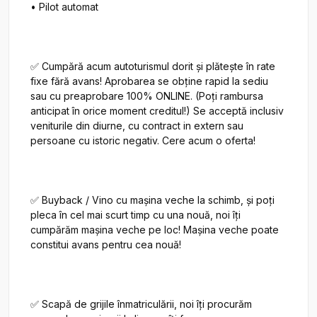
• Pilot automat

✅ Cumpără acum autoturismul dorit și plătește în rate 
fixe fără avans! Aprobarea se obține rapid la sediu 
sau cu preaprobare 100% ONLINE. (Poți rambursa 
anticipat în orice moment creditul!) Se acceptă inclusiv 
veniturile din diurne, cu contract in extern sau 
persoane cu istoric negativ. Cere acum o oferta!

✅ Buyback / Vino cu mașina veche la schimb, și poți 
pleca în cel mai scurt timp cu una nouă, noi îți 
cumpărăm mașina veche pe loc! Mașina veche poate 
constitui avans pentru cea nouă!

✅ Scapă de grijile înmatriculării, noi îți procurăm 