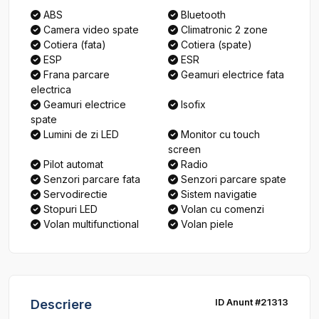
ABS
Bluetooth
Camera video spate
Climatronic 2 zone
Cotiera (fata)
Cotiera (spate)
ESP
ESR
Frana parcare
Geamuri electrice fata
electrica
Geamuri electrice
Isofix
spate
Lumini de zi LED
Monitor cu touch
screen
Pilot automat
Radio
Senzori parcare fata
Senzori parcare spate
Servodirectie
Sistem navigatie
Stopuri LED
Volan cu comenzi
Volan multifunctional
Volan piele
ID Anunt #21313
Descriere