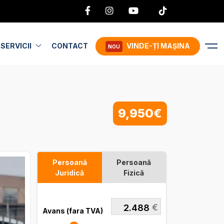
SERVICII
CONTACT
VINDE-ȚI MAȘINA
NOU
9,950€
Persoană
Persoană
Juridică
Fizică
€
Avans (fara TVA)