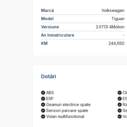
Marcă
Volkswagen
Model
Tiguan
Versiune
2.0TDI 4Motion
An înmatriculare
-
KM
244,650
Dotări
ABS
Cl
ESP
E
Geamuri electrice spate
Ra
Senzori parcare spate
Se
Volan multifunctional
Vo