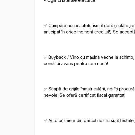
• Oglinzi laterale electirce

✅ Cumpără acum autoturismul dorit și plătește
anticipat în orice moment creditul!) Se acceptă
✅ Buyback / Vino cu mașina veche la schimb, ș
constitui avans pentru cea nouă!

✅ Scapă de grijile înmatriculării, noi îți proc
nevoie! Se oferă certificat fiscal garantat!

✅ Autoturismele din parcul nostru sunt testate, v