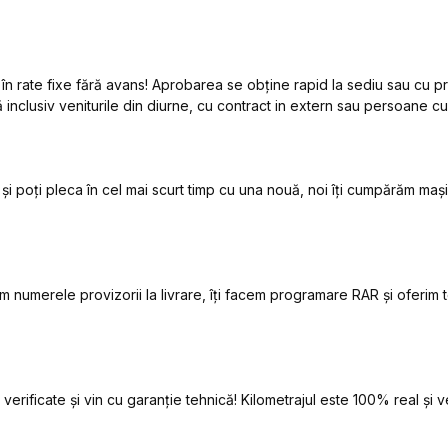
 în rate fixe fără avans! Aprobarea se obține rapid la sediu sau cu
 inclusiv veniturile din diurne, cu contract in extern sau persoane cu 
i poți pleca în cel mai scurt timp cu una nouă, noi îți cumpărăm ma
urăm numerele provizorii la livrare, îți facem programare RAR și oferim
erificate și vin cu garanție tehnică! Kilometrajul este 100% real și ver