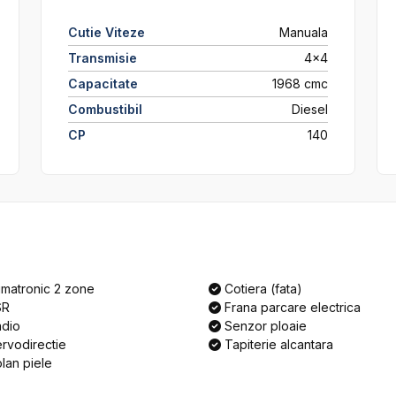
Cutie Viteze
Manuala
Transmisie
4x4
Capacitate
1968 cmc
Combustibil
Diesel
CP
140
imatronic 2 zone
Cotiera (fata)
SR
Frana parcare electrica
dio
Senzor ploaie
rvodirectie
Tapiterie alcantara
lan piele