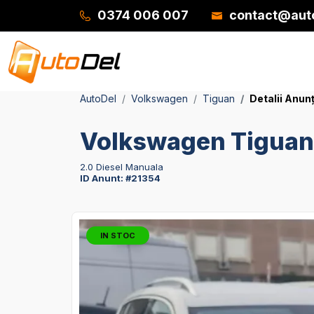
0374 006 007
contact@auto
AutoDel
Volkswagen
Tiguan
Detalii Anun
Volkswagen Tiguan
2.0 Diesel Manuala
ID Anunt: #21354
IN STOC