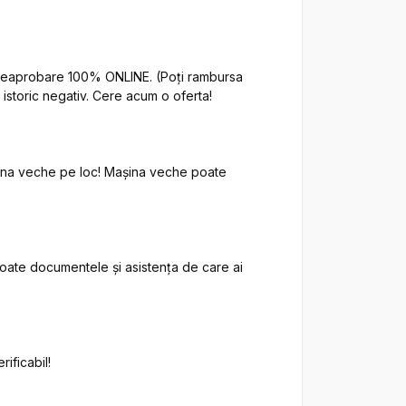
 preaprobare 100% ONLINE. (Poți rambursa 
istoric negativ. Cere acum o oferta!

șina veche pe loc! Mașina veche poate 
 toate documentele și asistența de care ai 
ificabil!
