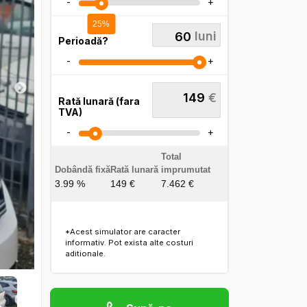
-
+
25%
luni
Perioadă?
-
+
149
€
Rată lunară (fara
TVA)
-
+
Total
Dobândă fixă
Rată lunară
imprumutat
3.99 %
149 €
7.462 €
*Acest simulator are caracter
informativ. Pot exista alte costuri
aditionale.