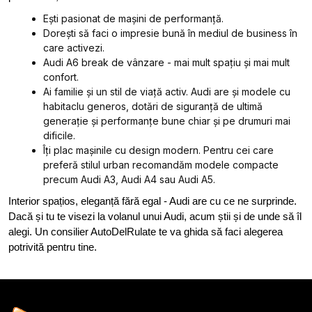
Ești pasionat de mașini de performanță.
Dorești să faci o impresie bună în mediul de business în
care activezi.
Audi A6 break de vânzare - mai mult spațiu și mai mult
confort.
Ai familie și un stil de viață activ. Audi are și modele cu
habitaclu generos, dotări de siguranță de ultimă
generație și performanțe bune chiar și pe drumuri mai
dificile.
Îți plac mașinile cu design modern. Pentru cei care
preferă stilul urban recomandăm modele compacte
precum Audi A3, Audi A4 sau Audi A5.
Interior spațios, eleganță fără egal - Audi are cu ce ne surprinde.
Dacă și tu te visezi la volanul unui Audi, acum știi și de unde să îl
alegi. Un consilier AutoDelRulate te va ghida să faci alegerea
potrivită pentru tine.