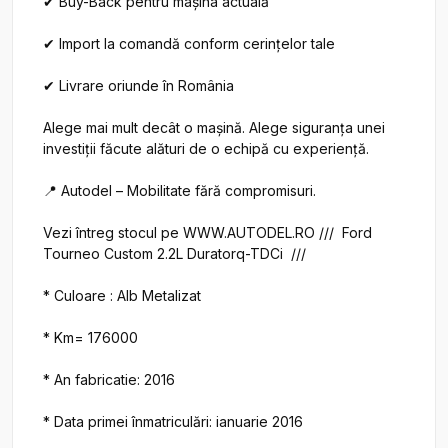
✔ Buy-Back pentru mașina actuală

✔ Import la comandă conform cerințelor tale

✔ Livrare oriunde în România

Alege mai mult decât o mașină. Alege siguranța unei 
investiții făcute alături de o echipă cu experiență.

📍 Autodel – Mobilitate fără compromisuri.

Vezi întreg stocul pe WWW.AUTODEL.RO ///  Ford 
Tourneo Custom 2.2L Duratorq-TDCi  ///

* Culoare : Alb Metalizat

* Km= 176000

* An fabricatie: 2016

* Data primei înmatriculări: ianuarie 2016
