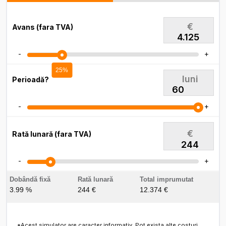
€
Avans (fara TVA)
-
+
25%
luni
Perioadă?
-
+
€
Rată lunară (fara TVA)
244
-
+
Dobândă fixă
Rată lunară
Total imprumutat
3.99 %
244 €
12.374 €
*Acest simulator are caracter informativ. Pot exista alte costuri