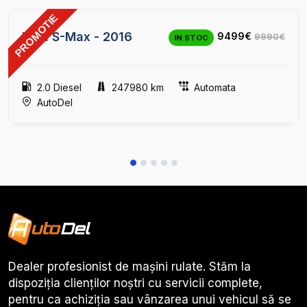
PROMOTIE
24
Ford S-Max - 2016
9499€
9990€
IN STOC
2.0 Diesel
247980 km
Automata
AutoDel
Dealer profesionist de mașini rulate. Stăm la
dispoziția clienților noștri cu servicii complete,
pentru ca achiziția sau vânzarea unui vehicul să se