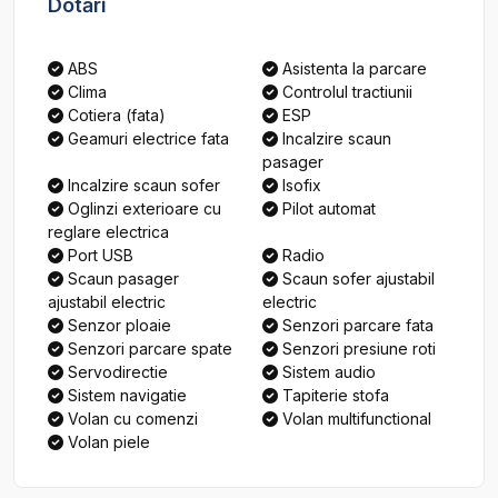
Dotări
ABS
Asistenta la parcare
Clima
Controlul tractiunii
Cotiera (fata)
ESP
Geamuri electrice fata
Incalzire scaun
pasager
Incalzire scaun sofer
Isofix
Oglinzi exterioare cu
Pilot automat
reglare electrica
Port USB
Radio
Scaun pasager
Scaun sofer ajustabil
ajustabil electric
electric
Senzor ploaie
Senzori parcare fata
Senzori parcare spate
Senzori presiune roti
Servodirectie
Sistem audio
Sistem navigatie
Tapiterie stofa
Volan cu comenzi
Volan multifunctional
Volan piele