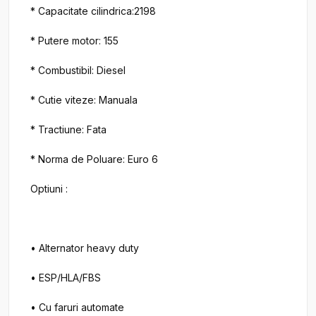
* Capacitate cilindrica:2198

* Putere motor: 155

* Combustibil: Diesel

* Cutie viteze: Manuala

* Tractiune: Fata

* Norma de Poluare: Euro 6

Optiuni :

• Alternator heavy duty

• ESP/HLA/FBS

• Cu faruri automate
