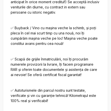
anticipat în orice moment creditul!) Se acceptă inclusiv 
veniturile din diurne, cu contract in extern sau 
persoane cu istoric negativ.

✅ Buyback / Vino cu mașina veche la schimb, și poți 
pleca în cel mai scurt timp cu una nouă, noi îți 
cumpărăm mașina veche pe loc! Mașina veche poate 
constitui avans pentru cea nouă!

✅ Scapă de grijile înmatriculării, noi îți procurăm 
numerele provizorii la livrare, îți facem programare 
RAR și oferim toate documentele și asistența de care 
ai nevoie! Se oferă certificat fiscal garantat!

✅ Autoturismele din parcul nostru sunt testate, 
verificate și vin cu garanție tehnică! Kilometrajul este 
100% real și verificabil!
