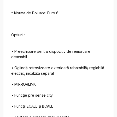
* Norma de Poluare: Euro 6

Optiuni :

• Preechipare pentru dispozitiv de remorcare 
detaşabil

• Oglindă retrovizoare exterioară rabatabilă/ reglabilă 
electric, încălzită separat

• MIRRORLINK

• Funcţie pre sense city

• Funcţii ECALL şi BCALL
