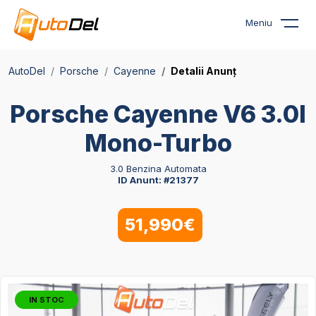
Meniu
AutoDel
Porsche
Cayenne
Detalii Anunț
Porsche Cayenne V6 3.0l
Mono-Turbo
3.0 Benzina Automata
ID Anunt: #21377
51,990€
IN STOC