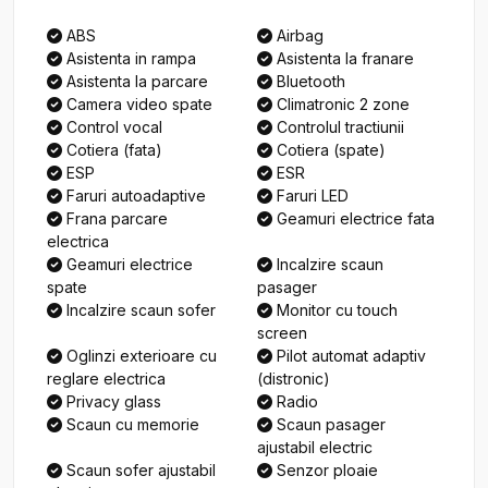
ABS
Airbag
Asistenta in rampa
Asistenta la franare
Asistenta la parcare
Bluetooth
Camera video spate
Climatronic 2 zone
Control vocal
Controlul tractiunii
Cotiera (fata)
Cotiera (spate)
ESP
ESR
Faruri autoadaptive
Faruri LED
Frana parcare
Geamuri electrice fata
electrica
Geamuri electrice
Incalzire scaun
spate
pasager
Incalzire scaun sofer
Monitor cu touch
screen
Oglinzi exterioare cu
Pilot automat adaptiv
reglare electrica
(distronic)
Privacy glass
Radio
Scaun cu memorie
Scaun pasager
ajustabil electric
Scaun sofer ajustabil
Senzor ploaie