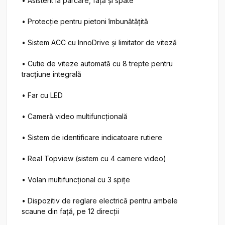
• Asistent la parcare, faţă şi spate

• Protecţie pentru pietoni îmbunătăţită

• Sistem ACC cu InnoDrive şi limitator de viteză

• Cutie de viteze automată cu 8 trepte pentru 
tracţiune integrală

• Far cu LED

• Cameră video multifuncţională

• Sistem de identificare indicatoare rutiere

• Real Topview (sistem cu 4 camere video)

• Volan multifuncţional cu 3 spiţe

• Dispozitiv de reglare electrică pentru ambele 
scaune din faţă, pe 12 direcţii
