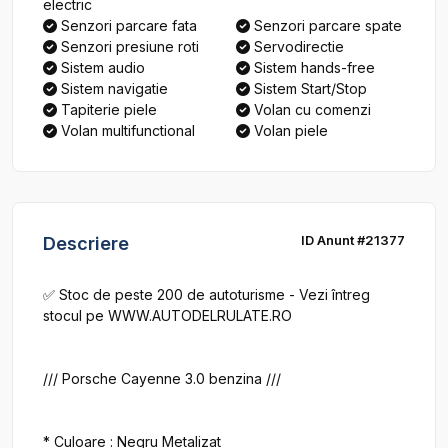
electric
Senzori parcare fata
Senzori parcare spate
Senzori presiune roti
Servodirectie
Sistem audio
Sistem hands-free
Sistem navigatie
Sistem Start/Stop
Tapiterie piele
Volan cu comenzi
Volan multifunctional
Volan piele
ID Anunt #21377
Descriere
✅ Stoc de peste 200 de autoturisme - Vezi întreg 
stocul pe WWW.AUTODELRULATE.RO

/// Porsche Cayenne 3.0 benzina ///

* Culoare : Negru Metalizat
