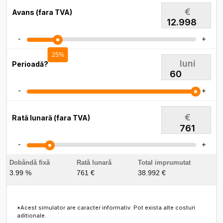
€
Avans (fara TVA)
-
+
25%
luni
Perioadă?
-
+
€
Rată lunară (fara TVA)
761
-
+
Dobândă fixă
Rată lunară
Total imprumutat
3.99 %
761 €
38.992 €
*Acest simulator are caracter informativ. Pot exista alte costuri
aditionale.