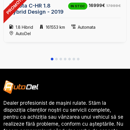
PROMOTIE
25
Toyota C-HR 1.8
16999€
17999€
IN STOC
Hybrid Design - 2019
1.8 Hibrid
161553 km
Automata
AutoDel
Dealer profesionist de mașini rulate. Stăm la
dispoziția clienților noștri cu servicii complete,
pentru ca achiziția sau vânzarea unui vehicul să se
realizeze fără probleme, conform cu așteptările. Nu