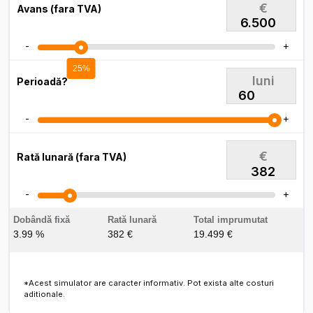
€
Avans (fara TVA)
-
+
25%
luni
Perioadă?
-
+
€
Rată lunară (fara TVA)
382
-
+
Dobândă fixă
Rată lunară
Total imprumutat
3.99 %
382 €
19.499 €
*Acest simulator are caracter informativ. Pot exista alte costuri
aditionale.