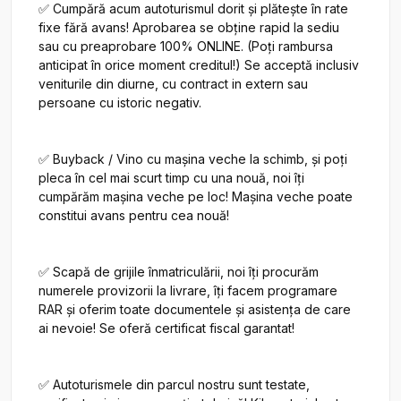
✅ Cumpără acum autoturismul dorit și plătește în rate 
fixe fără avans! Aprobarea se obține rapid la sediu 
sau cu preaprobare 100% ONLINE. (Poți rambursa 
anticipat în orice moment creditul!) Se acceptă inclusiv 
veniturile din diurne, cu contract in extern sau 
persoane cu istoric negativ.

✅ Buyback / Vino cu mașina veche la schimb, și poți 
pleca în cel mai scurt timp cu una nouă, noi îți 
cumpărăm mașina veche pe loc! Mașina veche poate 
constitui avans pentru cea nouă!

✅ Scapă de grijile înmatriculării, noi îți procurăm 
numerele provizorii la livrare, îți facem programare 
RAR și oferim toate documentele și asistența de care 
ai nevoie! Se oferă certificat fiscal garantat!

✅ Autoturismele din parcul nostru sunt testate, 