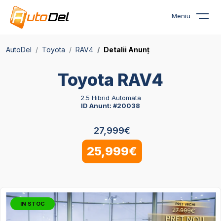
Meniu
AutoDel
Toyota
RAV4
Detalii Anunț
Toyota RAV4
2.5 Hibrid Automata
ID Anunt: #20038
27,999€
25,999€
IN STOC