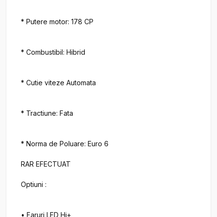
* Putere motor: 178 CP

* Combustibil: Hibrid

* Cutie viteze Automata

* Tractiune: Fata

* Norma de Poluare: Euro 6

RAR EFECTUAT

Optiuni :

• Faruri LED Hi+
