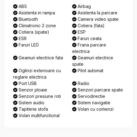
ABS
Airbag
Asistenta in rampa
Asistenta la parcare
Bluetooth
Camera video spate
Climatronic 2 zone
Cotiera (fata)
Cotiera (spate)
ESP
ESR
Faruri ceata
Faruri LED
Frana parcare
electrica
Geamuri electrice fata
Geamuri electrice
spate
Oglinzi exterioare cu
Pilot automat
reglare electrica
Port USB
Radio
Senzor ploaie
Senzori parcare spate
Senzori presiune roti
Servodirectie
Sistem audio
Sistem navigatie
Tapiterie stofa
Volan cu comenzi
Volan multifunctional