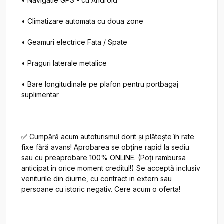
• Navigatie GPS - cu Android

• Climatizare automata cu doua zone

• Geamuri electrice Fata / Spate

• Praguri laterale metalice

• Bare longitudinale pe plafon pentru portbagaj 
suplimentar

✅ Cumpără acum autoturismul dorit și plătește în rate 
fixe fără avans! Aprobarea se obține rapid la sediu 
sau cu preaprobare 100% ONLINE. (Poți rambursa 
anticipat în orice moment creditul!) Se acceptă inclusiv 
veniturile din diurne, cu contract in extern sau 
persoane cu istoric negativ. Cere acum o oferta!
