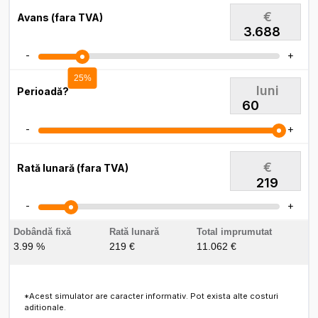
€
Avans (fara TVA)
-
+
25%
luni
Perioadă?
-
+
€
Rată lunară (fara TVA)
219
-
+
Dobândă fixă
Rată lunară
Total imprumutat
3.99 %
219 €
11.062 €
*Acest simulator are caracter informativ. Pot exista alte costuri
aditionale.