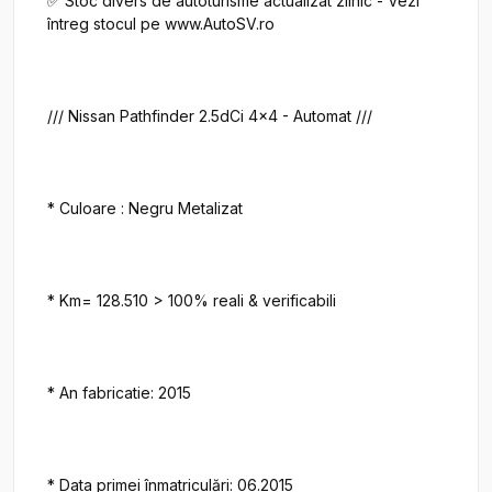
✅ Stoc divers de autoturisme actualizat zilnic - Vezi 
întreg stocul pe www.AutoSV.ro

/// Nissan Pathfinder 2.5dCi 4x4 - Automat ///

* Culoare : Negru Metalizat

* Km= 128.510 > 100% reali & verificabili

* An fabricatie: 2015

* Data primei înmatriculări: 06.2015
