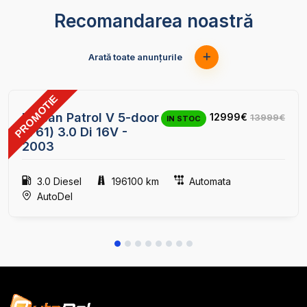
Recomandarea noastră
Arată toate anunțurile
PROMOTIE
23
Nissan Patrol V 5-door
12999€
13999€
IN STOC
(Y61) 3.0 Di 16V -
2003
3.0 Diesel
196100 km
Automata
AutoDel