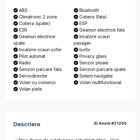
ABS
Bluetooth
Climatronic 2 zone
Cotiera (fata)
Cotiera (spate)
ESP
ESR
Geamuri electrice fata
Geamuri electrice
Incalzire scaun
spate
pasager
Incalzire scaun sofer
Isofix
Pilot automat
Privacy glass
Radio
Senzor ploaie
Senzori parcare fata
Senzori parcare spate
Servodirectie
Sistem navigatie
Volan cu comenzi
Volan multifunctional
Volan piele
ID Anunt #21265
Descriere