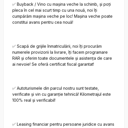
✅ Buyback / Vino cu mașina veche la schimb, și poți 
pleca în cel mai scurt timp cu una nouă, noi îți 
cumpărăm mașina veche pe loc! Mașina veche poate 
constitui avans pentru cea nouă!

✅ Scapă de grijile înmatriculării, noi îți procurăm 
numerele provizorii la livrare, îți facem programare 
RAR și oferim toate documentele și asistența de care 
ai nevoie! Se oferă certificat fiscal garantat!

✅ Autoturismele din parcul nostru sunt testate, 
verificate și vin cu garanție tehnică! Kilometrajul este 
100% real și verificabil!

✅ Leasing financiar pentru persoane juridice cu avans 