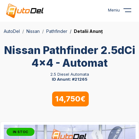
Meniu
AutoDel
Nissan
Pathfinder
Detalii Anunț
Nissan Pathfinder 2.5dCi
4x4 - Automat
2.5 Diesel Automata
ID Anunt: #21265
14,750€
IN STOC